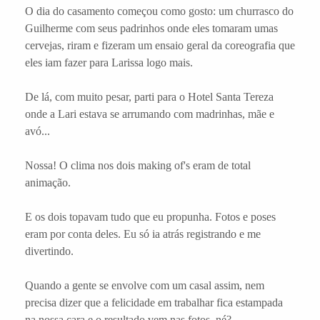
O dia do casamento começou como gosto: um churrasco do
Guilherme com seus padrinhos onde eles tomaram umas
cervejas, riram e fizeram um ensaio geral da coreografia que
eles iam fazer para Larissa logo mais.
De lá, com muito pesar, parti para o Hotel Santa Tereza
onde a Lari estava se arrumando com madrinhas, mãe e
avó...
Nossa! O clima nos dois making of's eram de total
animação.
E os dois topavam tudo que eu propunha. Fotos e poses
eram por conta deles. Eu só ia atrás registrando e me
divertindo.
Quando a gente se envolve com um casal assim, nem
precisa dizer que a felicidade em trabalhar fica estampada
na nossa cara e o resultado vem nas fotos, né?