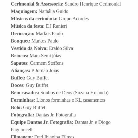
Cerimonial & Assessoria:
Sandro Henrique Cerimonial
Maquiagem:
Nathália Guido
Músicos da cerimônia:
Grupo Acordes
Música da festa:
DJ Ranieri
Decoração:
Markos Paulo
Bouquet:
Markos Paulo
Vestido da Noiva:
Eraldo Silva
Brincos:
Mara Semi jóias
Sapatos:
Carmem Steffens
Alianças:
P Jordão Joias
Buffet:
Guy Buffet
Doces:
Guy Buffet
Bem casados:
Sonhos de Deus (Suzana Holanda)
Forminhas:
Lionos forminhas e KL casamentos
Bolo:
Guy Buffet
Fotografia:
Dantas Jr. Fotografia
Equipe Dantas Jr. Fotografia:
Dantas Jr. e Diogo
Pagnoncelli
Filmagem:
Fred Ibiapina Filmes