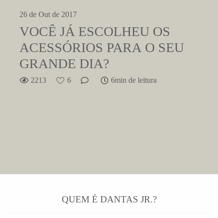
26 de Out de 2017
VOCÊ JÁ ESCOLHEU OS
ACESSÓRIOS PARA O SEU
GRANDE DIA?
2213
6
6min de leitura
QUEM É DANTAS JR.?