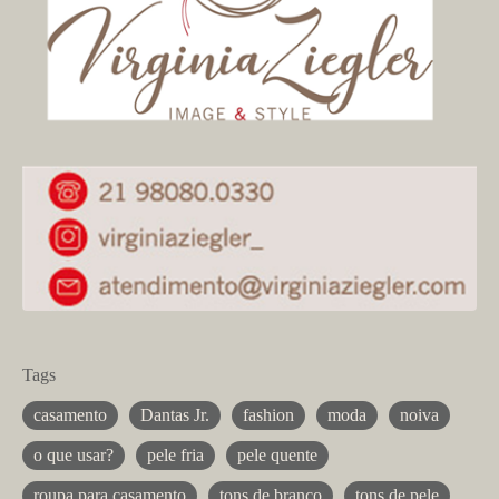
Tags
casamento
Dantas Jr.
fashion
moda
noiva
o que usar?
pele fria
pele quente
roupa para casamento
tons de branco
tons de pele