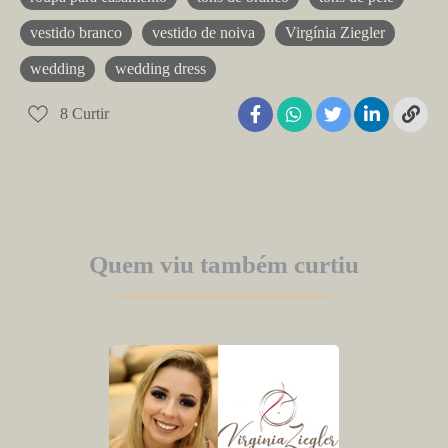
vestido branco
vestido de noiva
Virgínia Ziegler
wedding
wedding dress
8
Curtir
Quem viu também curtiu