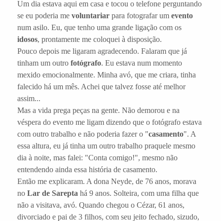
Um dia estava aqui em casa e tocou o telefone perguntando
se eu poderia me
voluntariar
para fotografar um
evento
num asilo. Eu, que tenho uma grande ligação com os
idosos
, prontamente me coloquei à disposição.
Pouco depois me ligaram agradecendo. Falaram que já
tinham um outro
fotógrafo
. Eu estava num momento
mexido emocionalmente. Minha avó, que me criara, tinha
falecido há um mês. Achei que talvez fosse até melhor
assim...
Mas a vida prega peças na gente. Não demorou e na
véspera do evento me ligam dizendo que o fotógrafo estava
com outro trabalho e não poderia fazer o "
casamento
". A
essa altura, eu já tinha um outro trabalho praquele mesmo
dia à noite, mas falei: "Conta comigo!", mesmo não
entendendo ainda essa história de casamento.
Então me explicaram. A dona Neyde, de 76 anos, morava
no
Lar de Sarepta
há 9 anos. Solteira, com uma filha que
não a visitava, avó. Quando chegou o Cézar, 61 anos,
divorciado e pai de 3 filhos, com seu jeito fechado, sizudo,