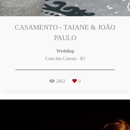
CASAMENTO - TAIANE & JOÃO
PAULO
Wedding
Casa das Canoas - RJ
2402
0