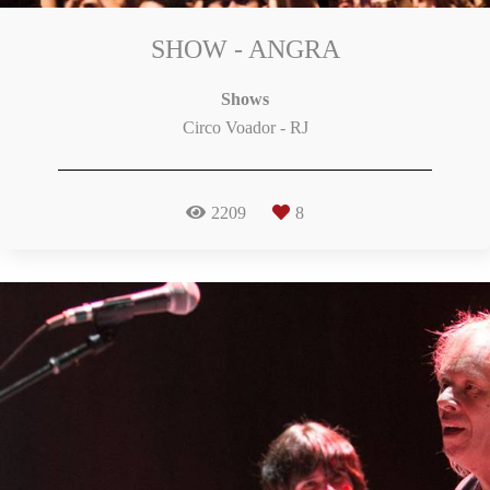
SHOW - ANGRA
Shows
Circo Voador - RJ
2209
8