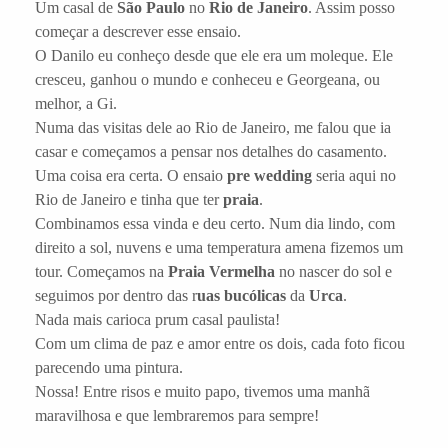
Um casal de
São Paulo
no
Rio de Janeiro
. Assim posso
começar a descrever esse ensaio.
O Danilo eu conheço desde que ele era um moleque. Ele
cresceu, ganhou o mundo e conheceu e Georgeana, ou
melhor, a Gi.
Numa das visitas dele ao Rio de Janeiro, me falou que ia
casar e começamos a pensar nos detalhes do casamento.
Uma coisa era certa. O ensaio
pre wedding
seria aqui no
Rio de Janeiro e tinha que ter
praia
.
Combinamos essa vinda e deu certo. Num dia lindo, com
direito a sol, nuvens e uma temperatura amena fizemos um
tour. Começamos na
Praia Vermelha
no nascer do sol e
seguimos por dentro das r
uas bucólicas
da
Urca
.
Nada mais carioca prum casal paulista!
Com um clima de paz e amor entre os dois, cada foto ficou
parecendo uma pintura.
Nossa! Entre risos e muito papo, tivemos uma manhã
maravilhosa e que lembraremos para sempre!