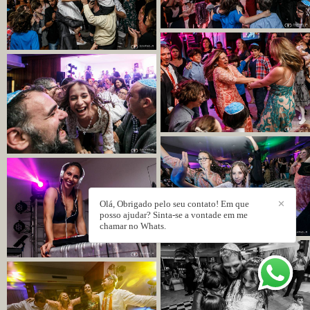
Olá, Obrigado pelo seu contato! Em que
✕
posso ajudar? Sinta-se a vontade em me
chamar no Whats.